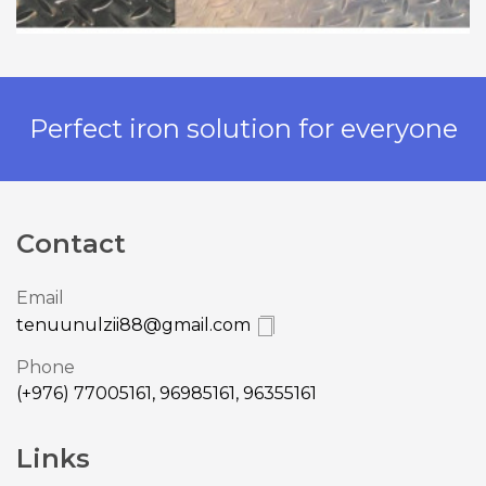
Perfect iron solution for everyone
Contact
Email
tenuunulzii88@gmail.com
Phone
(+976) 77005161, 96985161, 96355161
Links