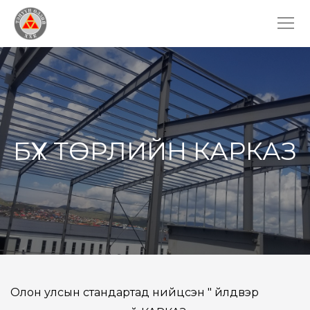
БҮХ ТӨРЛИЙН КАРКАЗ
Олон улсын стандартад нийцсэн " Үйлдвэр