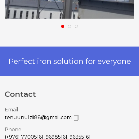
Perfect iron solution for everyone
Contact
Email
tenuunulzii88@gmail.com
Phone
(+976) 77005161, 96985161, 96355161