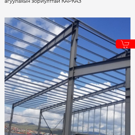
агуулахын зориулттай КАРКАЗ