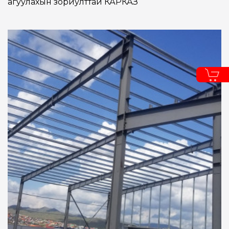
агуулахын зориулттай КАРКАЗ