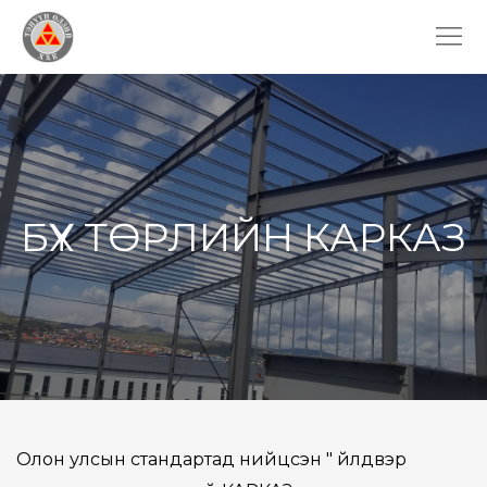
БҮХ ТӨРЛИЙН КАРКАЗ
Олон улсын стандартад нийцсэн " Үйлдвэр