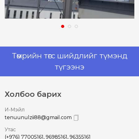
Төмрийн төгс шийдлийг түмэнд
түгээнэ
Холбоо барих
И-Mэйл
tenuunulzii88@gmail.com
Утас
(+976) 77005161, 96985161, 96355161