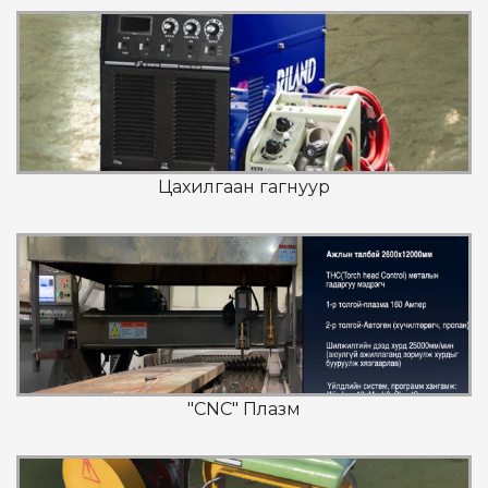
Цахилгаан гагнуур
"CNC" Плазм