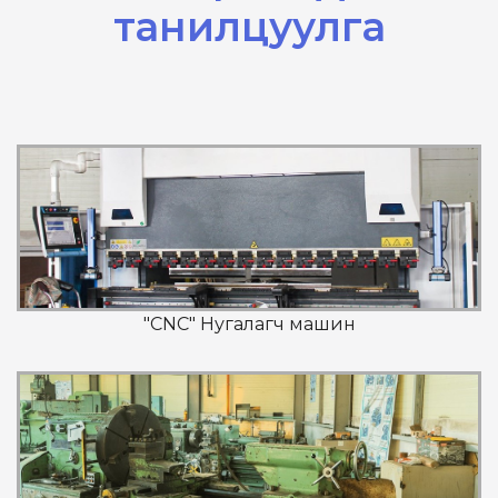
танилцуулга
"CNC" Нугалагч машин