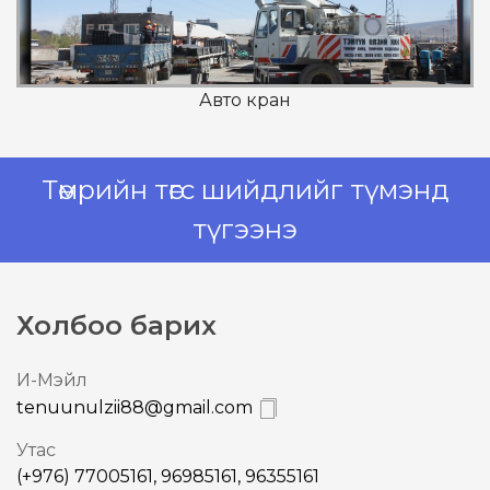
Авто кран
Төмрийн төгс шийдлийг түмэнд
түгээнэ
Холбоо барих
И-Mэйл
tenuunulzii88@gmail.com
Утас
(+976) 77005161, 96985161, 96355161