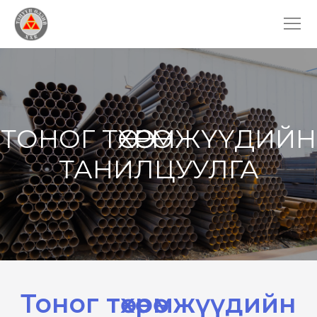
ТОНОГ ТӨХӨӨРӨМЖҮҮДИЙН
ТАНИЛЦУУЛГА
Тоног төхөөрөмжүүдийн