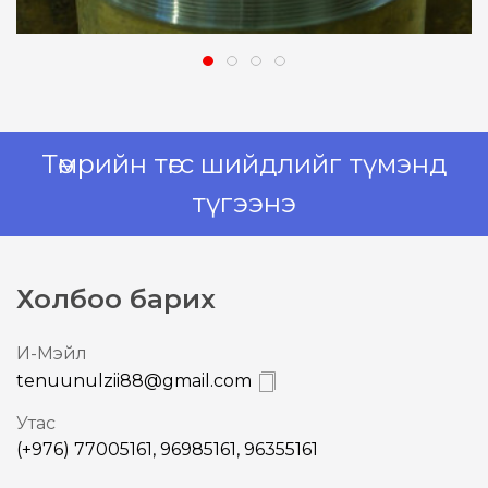
Төмрийн төгс шийдлийг түмэнд
түгээнэ
Холбоо барих
И-Mэйл
tenuunulzii88@gmail.com
Утас
(+976) 77005161, 96985161, 96355161