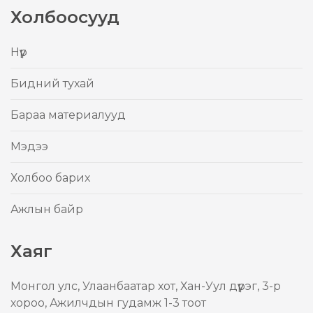
Холбоосууд
Нүүр
Бидний тухай
Бараа материалууд
Mэдээ
Холбоо барих
Ажлын байр
Хаяг
Mонгол улс, Улаанбаатар хот, Хан-Уул дүүрэг, 3-р
хороо, Ажилчдын гудамж 1-3 тоот