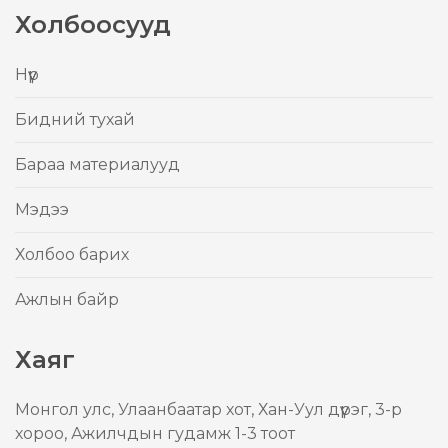
Холбоосууд
Нүүр
Бидний тухай
Бараа материалууд
Mэдээ
Холбоо барих
Ажлын байр
Хаяг
Mонгол улс, Улаанбаатар хот, Хан-Уул дүүрэг, 3-р
хороо, Ажилчдын гудамж 1-3 тоот