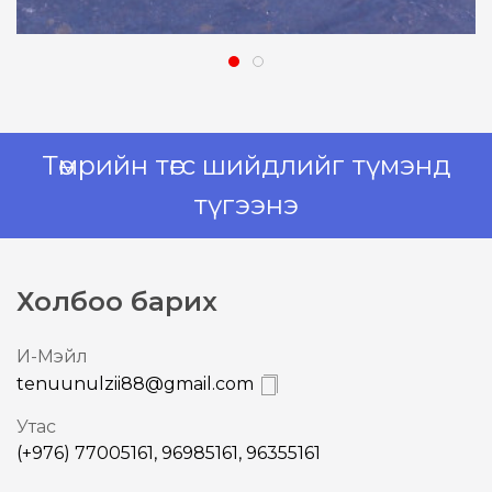
Төмрийн төгс шийдлийг түмэнд
түгээнэ
Холбоо барих
И-Mэйл
tenuunulzii88@gmail.com
Утас
(+976) 77005161, 96985161, 96355161