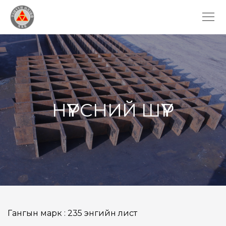
НҮҮРСНИЙ ШҮҮР
Гангын марк : 235 энгийн лист